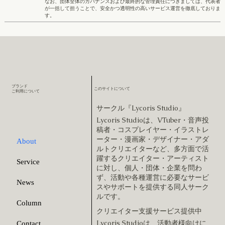
なお、団体全体のガバナンスおよび最終的な管理責任につきましては、代表者
が一括して担うことで、安全かつ透明性の高いサービス運営を徹底しておりま
す。
ブランド
このサイトについて
​ご利用について
サークル『Lycoris Studio』
Lycoris Studioは、VTuber・音声投
稿者・コスプレイヤー・イラストレ
ーター・漫画家・デザイナー・アダ
About
ルトクリエイターなど、多方面で活
躍するクリエイター・アーティスト
Service
に対し、個人・団体・企業を問わ
ず、活動や各種運営に必要なサービ
News
スやサポートを提供する同人サーク
ルです。
Column
クリエイター支援サービス提供中
Lycoris Studioは、活動者様向けに
Contact