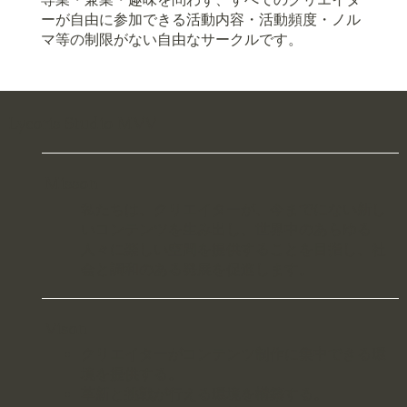
ーが自由に参加できる活動内容・活動頻度・ノル
マ等の制限がない自由なサークルです。
Lycoris Studio MVV
Misson
私たちは、クリエイターが、今までにない新し
いコンテンツを生み出し、世界中のあらゆる
人々に楽しい空間を提供することを目指し、社
会と調和のある発展を促進します。
Vison
クリエイターがコンテンツ制作に集中できる環
境を提供する。
革新と挑戦が行える環境を構築する。