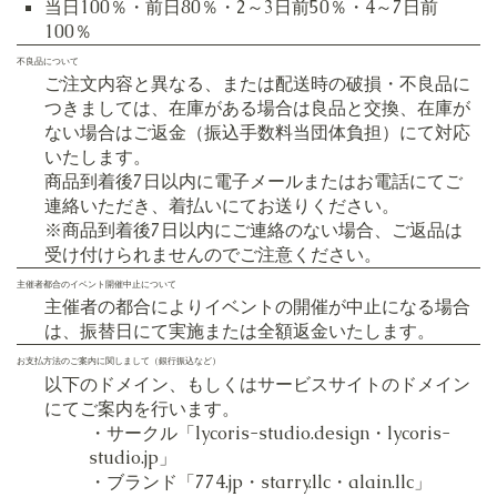
​当日100％・前日80％・2～3日前50％・4～7日前
100％
不良品について
ご注文内容と異なる、または配送時の破損・不良品に
つきましては、在庫がある場合は良品と交換、在庫が
ない場合はご返金（振込手数料当団体負担）にて対応
いたします。
商品到着後7日以内に電子メールまたはお電話にてご
連絡いただき、着払いにてお送りください。
※商品到着後7日以内にご連絡のない場合、ご返品は
受け付けられませんのでご注意ください。
主催者都合のイベント開催中止について
主催者の都合によりイベントの開催が中止になる場合
は、振替日にて実施または全額返金いたします。
​お支払方法のご案内に関しまして（銀行振込など）
以下のドメイン、もしくはサービスサイトのドメイン
にてご案内を行います。
・サークル「lycoris-studio.design・
lycoris-
studio.jp」
・ブランド「774.jp・starry.llc・alain.llc」