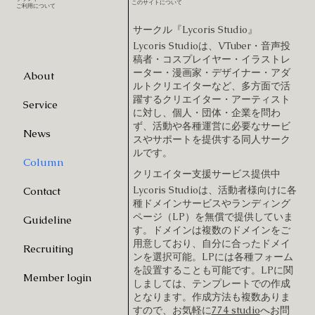
このサイトについて
​ご利用について
サークル『Lycoris Studio』
Lycoris Studioは、VTuber・音声投
稿者・コスプレイヤー・イラストレ
ーター・漫画家・デザイナー・アダ
About
ルトクリエイターなど、多方面で活
躍するクリエイター・アーティスト
Service
に対し、個人・団体・企業を問わ
ず、活動や各種運営に必要なサービ
News
スやサポートを提供する同人サーク
ルです。
Column
クリエイター支援サービス提供中
Lycoris Studioは、活動者様向けに各
Contact
種ドメインサービスやランディング
ページ（LP）を無償で提供していま
Guideline
す。ドメインは複数のドメインをご
用意しており、自分に合ったドメイ
Recruiting
ンを選択可能。LPには各種フォーム
を設置することも可能です。LPに関
Member login
しましては、テンプレートでの作成
となります。作成方法も複数ありま
すので、お気軽に
774 studio
へお問