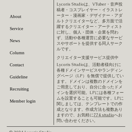
Lycoris Studioは、VTuber・音声投
稿者・コスプレイヤー・イラストレ
ーター・漫画家・デザイナー・アダ
About
ルトクリエイターなど、多方面で活
躍するクリエイター・アーティスト
Service
に対し、個人・団体・企業を問わ
ず、活動や各種運営に必要なサービ
News
スやサポートを提供する同人サーク
ルです。
Column
クリエイター支援サービス提供中
Lycoris Studioは、活動者様向けに
Contact
各種ドメインサービスやランディン
グページ（LP）を無償で提供してい
Guideline
ます。ドメインは複数のドメインを
ご用意しており、自分に合ったドメ
Recruiting
インを選択可能。LPには各種フォー
ムを設置することも可能です。LPに
Member login
関しましては、テンプレートでの作
成となります。作成方法も複数あり
ますので、お気軽に
774 studio
へお
問い合わせください。