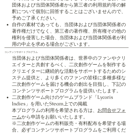
団体および当団体関係者から第三者の利用規約等の解
釈について個別に回答することはございませんので、
予めご了承ください。
自作の素材であっても、当団体および当団体関係者の
著作権だけでなく、第三者の著作権、所有権その他の
権利を侵害した場合、当団体および当団体関係者が利
用の中止を求める場合がございます。
コンテンツサポートプログラム
当団体および当団体関係者は、世界中のファンやクリ
エイターと共創するべく、二次創作ゲームを制作する
クリエイターに継続的な活動をサポートするためのシ
ステム提供と、より多くのファンの皆様に多種多様な
二次創作ゲームを届ける機会の創出を目指し、下記の
コンテンツサポートプログラムを提供いたします。
二次創作ゲーム向けのゲームブランド「Lycoris
Indies」を用いたSteam上での掲載
本プログラムの利用を希望される方は、
お問合せフォ
ーム
から申請をお願いいたします。
※二次創作ゲームの有料販売・有料配布を希望する場
合、必ずコンテンツサポートプログラムをご利用くだ